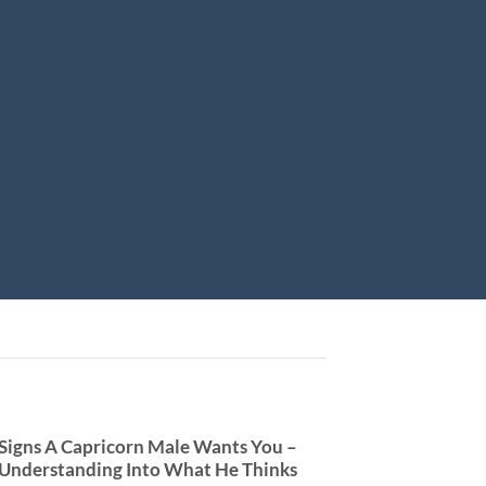
Signs A Capricorn Male Wants You –
Understanding Into What He Thinks