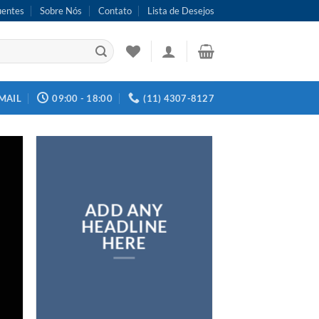
uentes
Sobre Nós
Contato
Lista de Desejos
MAIL
09:00 - 18:00
(11) 4307-8127
ADD ANY
HEADLINE
HERE
Add any text here…
NEW ARRIVA