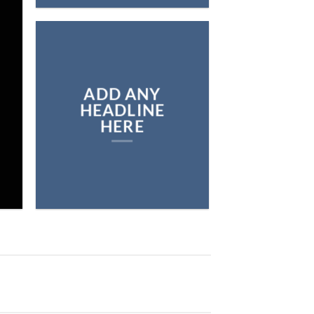
ON THE SHO
Browse
ADD ANY
HEADLINE
HERE