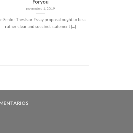
Foryou
Simply, an ess
novembro 1, 2019
academic vie
e Senior Thesis or Essay proposal ought to be a
rather clear and succinct statement [...]
MENTÁRIOS