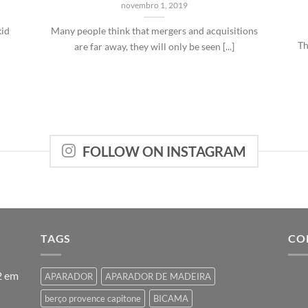
novembro 1, 2019
kid
Many people think that mergers and acquisitions
Th
are far away, they will only be seen [...]
FOLLOW ON INSTAGRAM
TAGS
CO
2 em
APARADOR
APARADOR DE MADEIRA
berço provence capitone
BICAMA