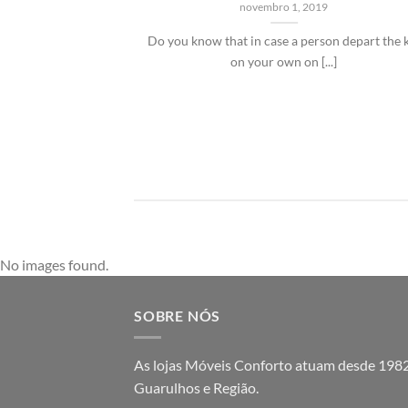
novembro 1, 2019
 Learned About
Do you know that in case a person depart the 
 This integrative
on your own on [...]
...]
No images found.
SOBRE NÓS
As lojas Móveis Conforto atuam desde 198
Guarulhos e Região.