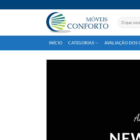
Skip
to
content
Pesquisar
por:
INÍCIO
CATEGORIAS
AVALIAÇÃO DOS 
A
NEW