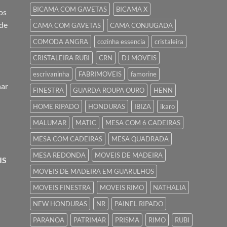
BICAMA COM GAVETAS
BICAMA X
os
 de
CAMA COM GAVETAS
CAMA CONJUGADA
COMODA ANGRA
cozinha essencia
cristaleira
CRISTALEIRA RUBI
CRN
DJ MOVEIS
escrivaninha
FABRIMOVEIS
famorine
nar
FINESTRA
GUARDA ROUPA OURO
HENN
HOME RIPADO
HONDURAS
IBIZA
ikaro
MALUMAR
MATIC
MESA COM 6 CADEIRAS
MESA COM CADEIRAS
MESA QUADRADA
MESA REDONDA
MOVEIS DE MADEIRA
IS
MOVEIS DE MADEIRA EM GUARULHOS
MOVEIS FINESTRA
MOVEIS RIMO
NATHALIA
NEW HONDURAS
NR
PAINEL RIPADO
PARANOA
PATRIMAR
PRISMA
RIMO
RUBI