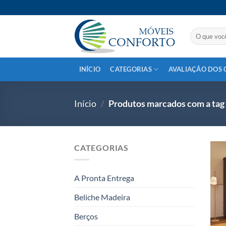
Skip
to
content
Pesquisar
por:
INÍCIO
CATEGORIAS
AVALIAÇÃO DOS 
Início
/
Produtos marcados com a 
CATEGORIAS
A Pronta Entrega
Beliche Madeira
Berços