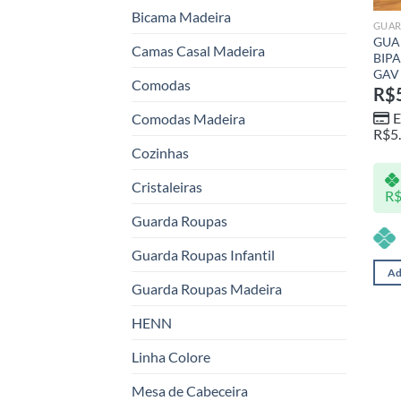
Bicama Madeira
GUAR
GUA
Camas Casal Madeira
BIPA
GAV
Comodas
R$
E
Comodas Madeira
R$
5
Cozinhas
Cristaleiras
R
Guarda Roupas
Guarda Roupas Infantil
Ad
Guarda Roupas Madeira
HENN
Linha Colore
Mesa de Cabeceira