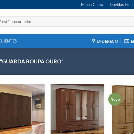
Minha Conta
Dúvidas Freq
CLIENTES
ENDEREÇO
E
tag “GUARDA ROUPA OURO”
Novo
Adicionar
Adicionar
aos meus
aos meus
desejos
desejos