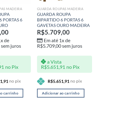
PAS MADEIRA
GUARDA ROUPAS MADEIRA
OUPA
GUARDA ROUPA
6 PORTAS 6
BIPARTIDO 6 PORTAS 6
URO
GAVETAS OURO MADEIRA
,00
R$
5.709,00
1x de
Em até 1x de
sem juros
R$
5.709,00
sem juros
a
a Vista
91
no Pix
R$
5.651,91
no Pix
no pix
no pix
1,91
R$
5.651,91
ao carrinho
Adicionar ao carrinho