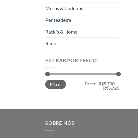
Mesas & Cadeiras
Penteadeira
Rack´s & Home
Rimo
FILTRAR POR PREÇO
Preço
Preço
Preço:
R$5.700
—
Filtrar
mínimo
máximo
R$5.720
SOBRE NÓS