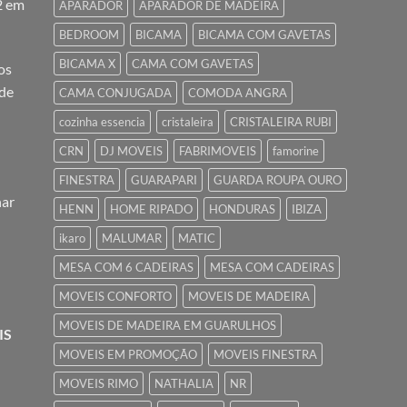
2 em
APARADOR
APARADOR DE MADEIRA
BEDROOM
BICAMA
BICAMA COM GAVETAS
BICAMA X
CAMA COM GAVETAS
os
 de
CAMA CONJUGADA
COMODA ANGRA
cozinha essencia
cristaleira
CRISTALEIRA RUBI
CRN
DJ MOVEIS
FABRIMOVEIS
famorine
FINESTRA
GUARAPARI
GUARDA ROUPA OURO
nar
HENN
HOME RIPADO
HONDURAS
IBIZA
ikaro
MALUMAR
MATIC
MESA COM 6 CADEIRAS
MESA COM CADEIRAS
MOVEIS CONFORTO
MOVEIS DE MADEIRA
MOVEIS DE MADEIRA EM GUARULHOS
IS
MOVEIS EM PROMOÇÃO
MOVEIS FINESTRA
MOVEIS RIMO
NATHALIA
NR