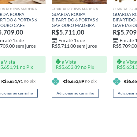
DA ROUPAS MADEIRA
GUARDA ROUPAS MADEIRA
GUARDA ROU
RDA ROUPA
GUARDA ROUPA
GUARDA R
RTIDO 6 PORTAS 6
BIPARTIDO 6 PORTAS 6
BIPARTIDO 
 OURO CAFE
GAV OURO MADEIRA
GAVETAS O
5.709,00
R$
5.711,00
R$
5.709
m até 1x de
Em até 1x de
Em até 
.709,00
sem juros
R$
5.711,00
sem juros
R$
5.709,00
a Vista
a Vista
a Vist
$
5.651,91
no Pix
R$
5.653,89
no Pix
R$
5.651,
no pix
no pix
R$
5.651,91
R$
5.653,89
R$
5.65
icionar ao carrinho
Adicionar ao carrinho
Adicionar 