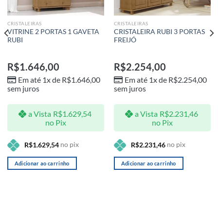
CRISTALEIRAS
CRISTALEIRAS
VITRINE 2 PORTAS 1 GAVETA
CRISTALEIRA RUBI 3 PORTAS
RUBI
FREIJÓ
R$
1.646,00
R$
2.254,00
Em até 1x de
R$
1.646,00
Em até 1x de
R$
2.254,00
sem juros
sem juros
a Vista
R$
1.629,54
a Vista
R$
2.231,46
no Pix
no Pix
no pix
no pix
R$
1.629,54
R$
2.231,46
Adicionar ao carrinho
Adicionar ao carrinho