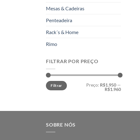
Mesas & Cadeiras
Penteadeira
Rack´s & Home
Rimo
FILTRAR POR PREÇO
Preço
Preço
Preço:
R$1.950
—
Filtrar
mínimo
máximo
R$1.960
SOBRE NÓS