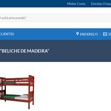
Minha Conta
Dúvidas Freq
CLIENTES
ENDEREÇO
E
g “BELICHE DE MADEIRA”
Adicionar
aos meus
desejos