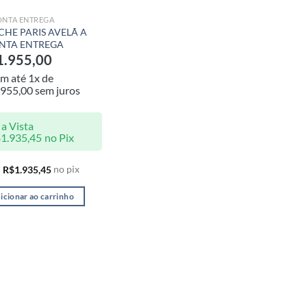
ONTA ENTREGA
CHE PARIS AVELÃ A
NTA ENTREGA
1.955,00
m até 1x de
.955,00
sem juros
a Vista
$
1.935,45
no Pix
no pix
R$
1.935,45
icionar ao carrinho