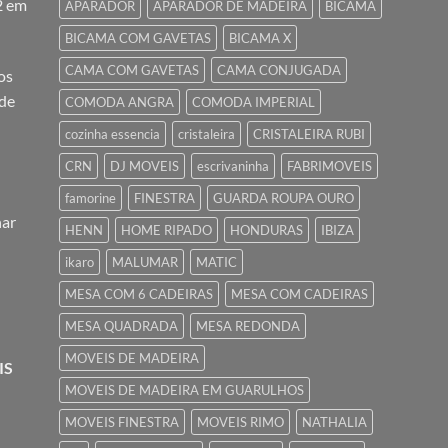
2 em
APARADOR
APARADOR DE MADEIRA
BICAMA
BICAMA COM GAVETAS
BICAMA X
CAMA COM GAVETAS
CAMA CONJUGADA
os
 de
COMODA ANGRA
COMODA IMPERIAL
cozinha essencia
cristaleira
CRISTALEIRA RUBI
CRN
DJ MOVEIS
escrivaninha
FABRIMOVEIS
famorine
FINESTRA
GUARDA ROUPA OURO
nar
HENN
HOME RIPADO
HONDURAS
IBIZA
ikaro
MALUMAR
MATIC
MESA COM 6 CADEIRAS
MESA COM CADEIRAS
MESA QUADRADA
MESA REDONDA
MOVEIS DE MADEIRA
IS
MOVEIS DE MADEIRA EM GUARULHOS
MOVEIS FINESTRA
MOVEIS RIMO
NATHALIA