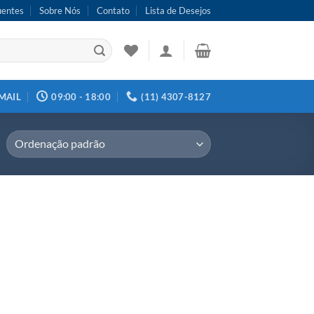
uentes
Sobre Nós
Contato
Lista de Desejos
MAIL
09:00 - 18:00
(11) 4307-8127