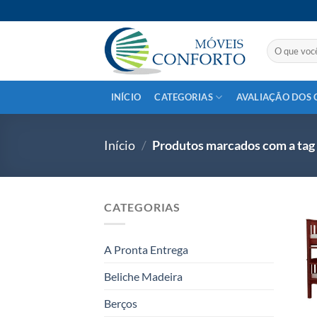
Skip
to
content
Pesquisar
por:
INÍCIO
CATEGORIAS
AVALIAÇÃO DOS 
Início
/
Produtos marcados com a ta
CATEGORIAS
A Pronta Entrega
Beliche Madeira
Berços