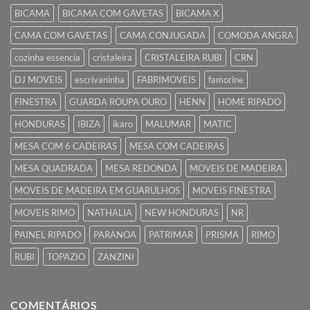
BICAMA
BICAMA COM GAVETAS
BICAMA X
CAMA COM GAVETAS
CAMA CONJUGADA
COMODA ANGRA
cozinha essencia
cristaleira
CRISTALEIRA RUBI
CRN
DJ MOVEIS
escrivaninha
FABRIMOVEIS
famorine
FINESTRA
GUARDA ROUPA OURO
HENN
HOME RIPADO
HONDURAS
IBIZA
ikaro
MALUMAR
MATIC
MESA COM 6 CADEIRAS
MESA COM CADEIRAS
MESA QUADRADA
MESA REDONDA
MOVEIS DE MADEIRA
MOVEIS DE MADEIRA EM GUARULHOS
MOVEIS FINESTRA
MOVEIS RIMO
NATHALIA
NEW HONDURAS
NR
PAINEL RIPADO
PARANOA
PATRIMAR
PRISMA
RIMO
RUBI
TOPAZIO
ZANZINI
COMENTÁRIOS