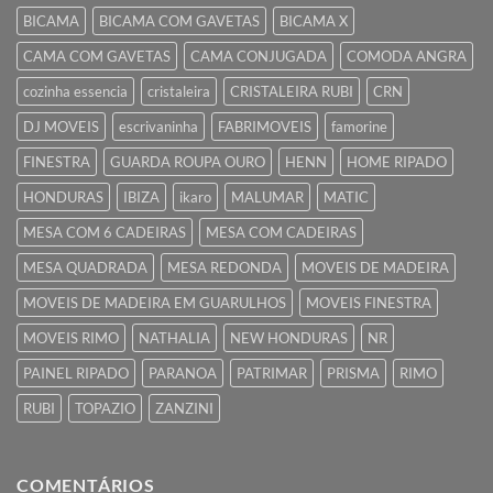
BICAMA
BICAMA COM GAVETAS
BICAMA X
CAMA COM GAVETAS
CAMA CONJUGADA
COMODA ANGRA
cozinha essencia
cristaleira
CRISTALEIRA RUBI
CRN
DJ MOVEIS
escrivaninha
FABRIMOVEIS
famorine
FINESTRA
GUARDA ROUPA OURO
HENN
HOME RIPADO
HONDURAS
IBIZA
ikaro
MALUMAR
MATIC
MESA COM 6 CADEIRAS
MESA COM CADEIRAS
MESA QUADRADA
MESA REDONDA
MOVEIS DE MADEIRA
MOVEIS DE MADEIRA EM GUARULHOS
MOVEIS FINESTRA
MOVEIS RIMO
NATHALIA
NEW HONDURAS
NR
PAINEL RIPADO
PARANOA
PATRIMAR
PRISMA
RIMO
RUBI
TOPAZIO
ZANZINI
COMENTÁRIOS