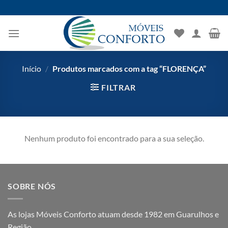
Skip
to
content
Início
/
Produtos marcados com a tag “FLORENÇA”
FILTRAR
Nenhum produto foi encontrado para a sua seleção.
SOBRE NÓS
As lojas Móveis Conforto atuam desde 1982 em Guarulhos e
Região.