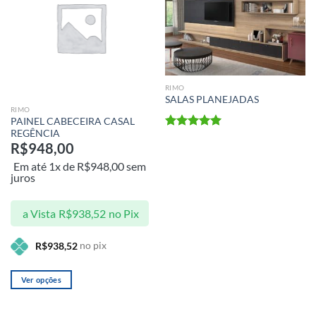
aos meus
aos meus
desejos
desejos
RIMO
SALAS PLANEJADAS
RIMO
PAINEL CABECEIRA CASAL
REGÊNCIA
Avaliação
R$
948,00
5.00
de 5
Em até 1x de
R$
948,00
sem
juros
a Vista
R$
938,52
no Pix
no pix
R$
938,52
Ver opções
Este
produto