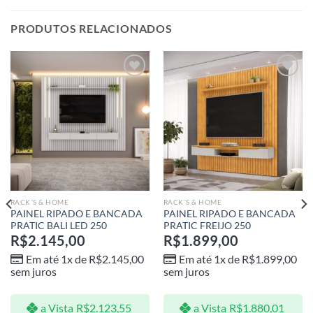
PRODUTOS RELACIONADOS
Adicionar
Adicionar
aos meus
aos meus
desejos
desejos
RACK´S & HOME
RACK´S & HOME
PAINEL RIPADO E BANCADA
PAINEL RIPADO E BANCADA
PRATIC BALI LED 250
PRATIC FREIJO 250
R$
2.145,00
R$
1.899,00
Em até 1x de
R$
2.145,00
Em até 1x de
R$
1.899,00
sem juros
sem juros
a Vista
R$
2.123,55
a Vista
R$
1.880,01