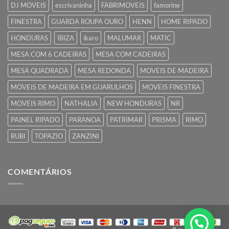
DJ MOVEIS
escrivaninha
FABRIMOVEIS
famorine
FINESTRA
GUARDA ROUPA OURO
HENN
HOME RIPADO
HONDURAS
IBIZA
ikaro
MALUMAR
MATIC
MESA COM 6 CADEIRAS
MESA COM CADEIRAS
MESA QUADRADA
MESA REDONDA
MOVEIS DE MADEIRA
MOVEIS DE MADEIRA EM GUARULHOS
MOVEIS FINESTRA
MOVEIS RIMO
NATHALIA
NEW HONDURAS
NR
PAINEL RIPADO
PARANOA
PATRIMAR
PRISMA
RIMO
RUBI
TOPAZIO
ZANZINI
COMENTÁRIOS