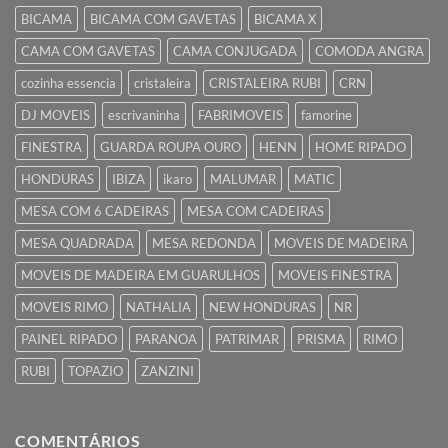
BICAMA
BICAMA COM GAVETAS
BICAMA X
CAMA COM GAVETAS
CAMA CONJUGADA
COMODA ANGRA
cozinha essencia
cristaleira
CRISTALEIRA RUBI
CRN
DJ MOVEIS
escrivaninha
FABRIMOVEIS
famorine
FINESTRA
GUARDA ROUPA OURO
HENN
HOME RIPADO
HONDURAS
IBIZA
ikaro
MALUMAR
MATIC
MESA COM 6 CADEIRAS
MESA COM CADEIRAS
MESA QUADRADA
MESA REDONDA
MOVEIS DE MADEIRA
MOVEIS DE MADEIRA EM GUARULHOS
MOVEIS FINESTRA
MOVEIS RIMO
NATHALIA
NEW HONDURAS
NR
PAINEL RIPADO
PARANOA
PATRIMAR
PRISMA
RIMO
RUBI
TOPAZIO
ZANZINI
COMENTÁRIOS