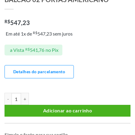
R$
547,23
R$
Em até 1x de
547,23
sem juros
a Vista
R$
541,76
no Pix
Detalhes do parcelamento
BALCAO 02 PORTAS AMERICANO quantidade
Adicionar ao carrinho
Simule o frete para sua região