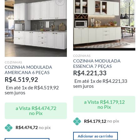
Adicionar
Adicionar
aos meus
aos meus
desejos
desejos
COZINHAS
COZINHA MODULADA
COZINHAS
ESSENCIA 7 PEÇAS
COZINHA MODULADA
R$
4.221,33
AMERICANA 6 PEÇAS
R$
4.519,92
Em até 1x de
R$
4.221,33
sem juros
Em até 1x de
R$
4.519,92
sem juros
a Vista
R$
4.179,12
no Pix
a Vista
R$
4.474,72
no Pix
no pix
R$
4.179,12
no pix
R$
4.474,72
Adicionar ao carrinho