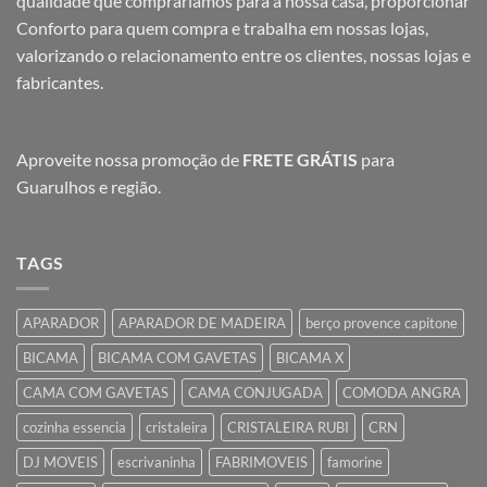
qualidade que compraríamos para a nossa casa, proporcionar
Conforto para quem compra e trabalha em nossas lojas,
valorizando o relacionamento entre os clientes, nossas lojas e
fabricantes.
Aproveite nossa promoção de
FRETE GRÁTIS
para
Guarulhos e região.
TAGS
APARADOR
APARADOR DE MADEIRA
berço provence capitone
BICAMA
BICAMA COM GAVETAS
BICAMA X
CAMA COM GAVETAS
CAMA CONJUGADA
COMODA ANGRA
cozinha essencia
cristaleira
CRISTALEIRA RUBI
CRN
DJ MOVEIS
escrivaninha
FABRIMOVEIS
famorine