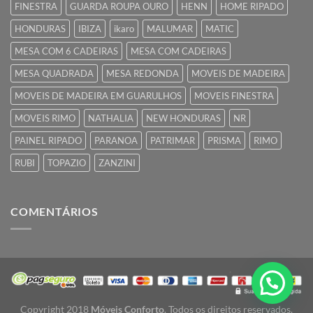
FINESTRA
GUARDA ROUPA OURO
HENN
HOME RIPADO
HONDURAS
IBIZA
ikaro
MALUMAR
MATIC
MESA COM 6 CADEIRAS
MESA COM CADEIRAS
MESA QUADRADA
MESA REDONDA
MOVEIS DE MADEIRA
MOVEIS DE MADEIRA EM GUARULHOS
MOVEIS FINESTRA
MOVEIS RIMO
NATHALIA
NEW HONDURAS
NR
PAINEL RIPADO
PARANOA
PATRIMAR
PRISMA
RIMO
RUBI
TOPAZIO
ZANZINI
COMENTÁRIOS
Copyright 2018
Móveis Conforto
. Todos os direitos reservados.