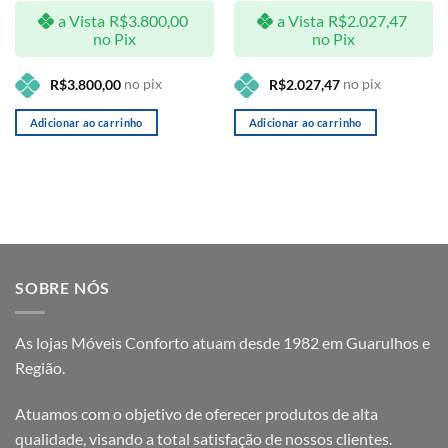
a Vista
R$
3.800,00
a Vista
R$
2.027,47
no Pix
no Pix
no pix
no pix
R$
3.800,00
R$
2.027,47
Adicionar ao carrinho
Adicionar ao carrinho
SOBRE NÓS
As lojas Móveis Conforto atuam desde 1982 em Guarulhos e
Região.
Atuamos com o objetivo de oferecer produtos de alta
qualidade, visando a total satisfação de nossos clientes.