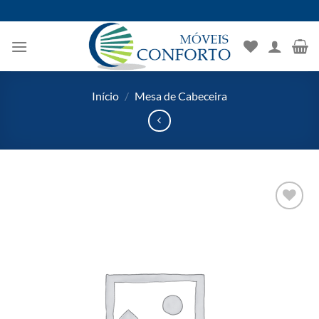
Skip
to
content
Início
/
Mesa de Cabeceira
Adicionar
aos meus
desejos