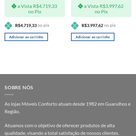
a Vista
R$
4.719,33
a Vista
R$
3.997,62
no Pix
no Pix
no pix
no pix
R$
4.719,33
R$
3.997,62
Adicionar ao carrinho
Adicionar ao carrinho
SOBRE NÓS
As lojas Móveis Conforto atuam desde 1982 em Guarulhos e
Região.
Atuamos com o objetivo de oferecer produtos de alta
qualidade, visando a total satisfação de nossos clientes.