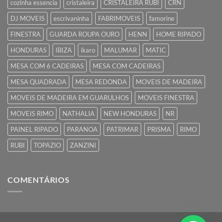
cozinha essencia
cristaleira
CRISTALEIRA RUBI
CRN
DJ MOVEIS
escrivaninha
FABRIMOVEIS
famorine
FINESTRA
GUARDA ROUPA OURO
HENN
HOME RIPADO
HONDURAS
IBIZA
ikaro
MALUMAR
MATIC
MESA COM 6 CADEIRAS
MESA COM CADEIRAS
MESA QUADRADA
MESA REDONDA
MOVEIS DE MADEIRA
MOVEIS DE MADEIRA EM GUARULHOS
MOVEIS FINESTRA
MOVEIS RIMO
NATHALIA
NEW HONDURAS
NR
PAINEL RIPADO
PARANOA
PATRIMAR
PRISMA
RIMO
RUBI
TOPAZIO
ZANZINI
COMENTÁRIOS