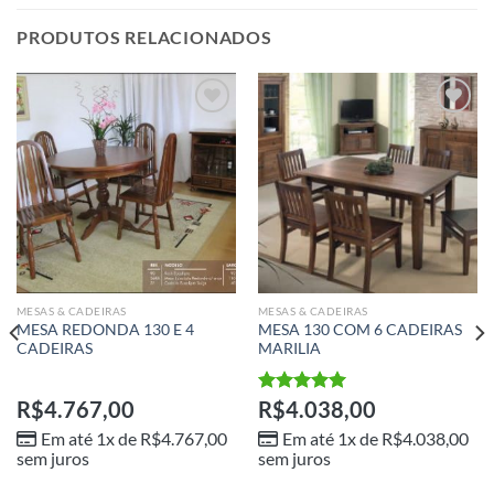
PRODUTOS RELACIONADOS
Adicionar
Adicionar
aos meus
aos meus
desejos
desejos
MESAS & CADEIRAS
MESAS & CADEIRAS
MESA REDONDA 130 E 4
MESA 130 COM 6 CADEIRAS
CADEIRAS
MARILIA
R$
4.767,00
Avaliação
R$
4.038,00
5.00
de 5
Em até 1x de
R$
4.767,00
Em até 1x de
R$
4.038,00
sem juros
sem juros