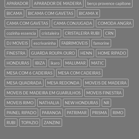
APARADOR
APARADOR DE MADEIRA
berço provence capitone
BICAMA
BICAMA COM GAVETAS
BICAMA X
CAMA COM GAVETAS
CAMA CONJUGADA
COMODA ANGRA
cozinha essencia
cristaleira
CRISTALEIRA RUBI
CRN
DJ MOVEIS
escrivaninha
FABRIMOVEIS
famorine
FINESTRA
GUARDA ROUPA OURO
HENN
HOME RIPADO
HONDURAS
IBIZA
ikaro
MALUMAR
MATIC
MESA COM 6 CADEIRAS
MESA COM CADEIRAS
MESA QUADRADA
MESA REDONDA
MOVEIS DE MADEIRA
MOVEIS DE MADEIRA EM GUARULHOS
MOVEIS FINESTRA
MOVEIS RIMO
NATHALIA
NEW HONDURAS
NR
PAINEL RIPADO
PARANOA
PATRIMAR
PRISMA
RIMO
RUBI
TOPAZIO
ZANZINI