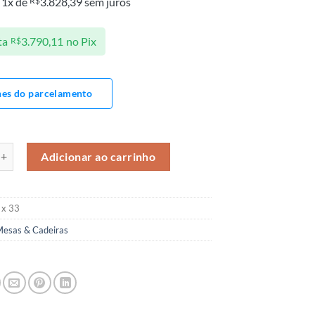
R$
 1x de
3.828,39
sem juros
ta
3.790,11
no Pix
R$
hes do parcelamento
 2,00 E 6 CADEIRAS quantidade
Adicionar ao carrinho
 x 33
esas & Cadeiras