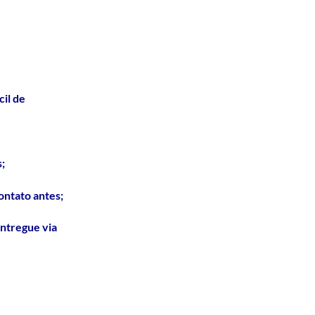
il de
;
ontato antes;
entregue via