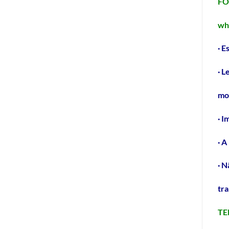
FO
wh
· E
· L
mo
· I
· A
· N
tr
TE