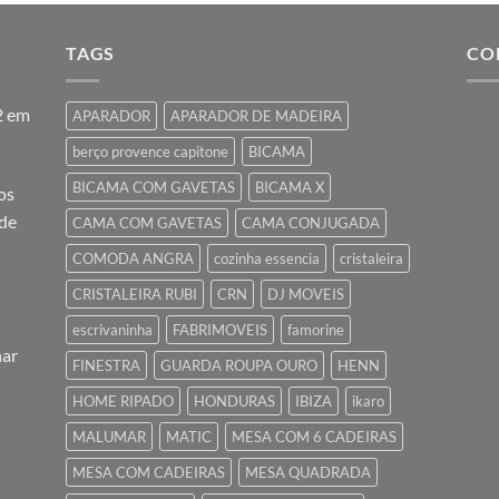
TAGS
CO
2 em
APARADOR
APARADOR DE MADEIRA
berço provence capitone
BICAMA
BICAMA COM GAVETAS
BICAMA X
os
 de
CAMA COM GAVETAS
CAMA CONJUGADA
COMODA ANGRA
cozinha essencia
cristaleira
CRISTALEIRA RUBI
CRN
DJ MOVEIS
escrivaninha
FABRIMOVEIS
famorine
nar
FINESTRA
GUARDA ROUPA OURO
HENN
HOME RIPADO
HONDURAS
IBIZA
ikaro
MALUMAR
MATIC
MESA COM 6 CADEIRAS
MESA COM CADEIRAS
MESA QUADRADA