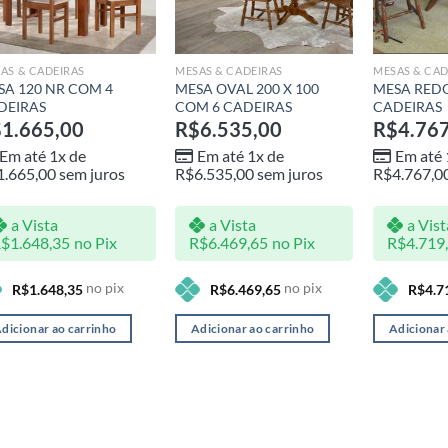
AS & CADEIRAS
MESAS & CADEIRAS
MESAS & CAD
SA 120 NR COM 4
MESA OVAL 200 X 100
MESA REDO
DEIRAS
COM 6 CADEIRAS
CADEIRAS
$
1.665,00
R$
6.535,00
R$
4.76
Em até 1x de
Em até 1x de
Em até 
1.665,00
sem juros
R$
6.535,00
sem juros
R$
4.767,0
a Vista
a Vista
a Vist
R$
1.648,35
no Pix
R$
6.469,65
no Pix
R$
4.719
no pix
no pix
R$
1.648,35
R$
6.469,65
R$
4.7
dicionar ao carrinho
Adicionar ao carrinho
Adicionar 