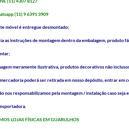
NE (11) 4307 8127
atsapp (11) 9 6391 3909
ste móvel é entregue desmontado;
eia as instruções de montagem dentro da embalagem, produto fác
ntar;
magem meramente ilustrativa, produtos decorativos não inclusos
 mercadoria poderá ser retirada em nosso depósito, entrar em c
ão nos responsabilizamos pela montagem / instalação caso seja 
ansportadora.
MOS LOJAS FÍSICAS EM GUARULHOS