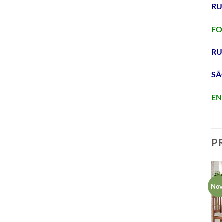
RU
FO
RU
SÃ
EN
P
VIDEO
No
Adicionar
Adicionar
aos meus
aos meus
desejos
desejos