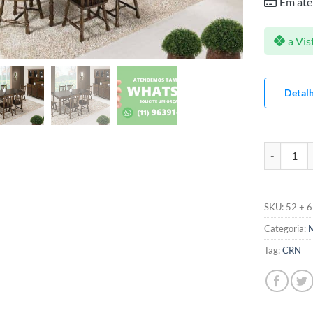
Em até
a Vis
Detal
MESA EUCA
SKU:
52 + 6
Categoria:
M
Tag:
CRN