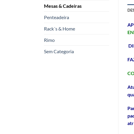
Mesas & Cadeiras
DE
Penteadeira
AP
Rack´s & Home
EN
Rimo
DI
Sem Categoria
FA
C
Atu
qua
Par
pad
atr