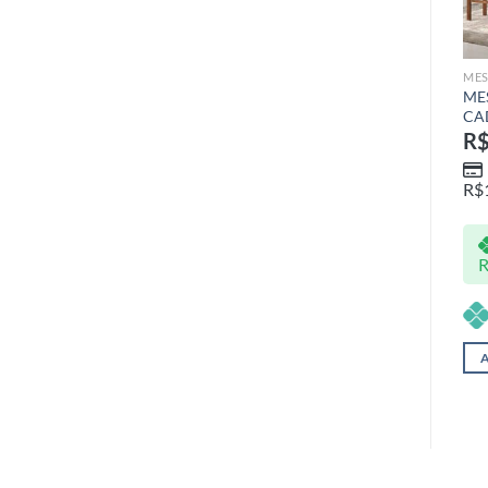
MESAS & CADEIRAS
A PRONTA ENTREGA
MES
MESA 160 COM 6
MESA REDONDA NR COM
ME
CADEIRAS AMAZONAS
4 CADEIRAS
CA
R$
3.679,00
R$
1.649,00
R
Em até 1x de
Em até 1x de
R$
3.679,00
sem juros
R$
1.649,00
sem juros
R$
a Vista
a Vista
R$
3.642,21
no Pix
R$
1.632,51
no Pix
no pix
no pix
R$
3.642,21
R$
1.632,51
Adicionar ao carrinho
Adicionar ao carrinho
A