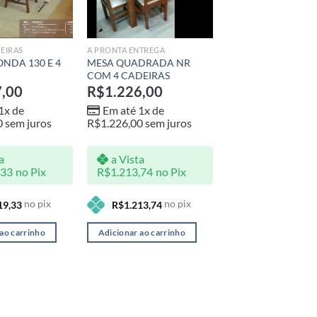
EIRAS
A PRONTA ENTREGA
NDA 130 E 4
MESA QUADRADA NR
COM 4 CADEIRAS
7,00
R$
1.226,00
1x de
Em até 1x de
0
sem juros
R$
1.226,00
sem juros
a
a Vista
,33
no Pix
R$
1.213,74
no Pix
no pix
no pix
19,33
R$
1.213,74
ao carrinho
Adicionar ao carrinho