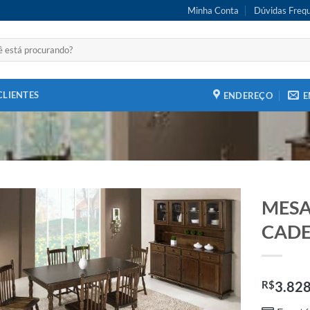
Minha Conta
Dúvidas Freq
CLIENTES
ENDEREÇO
E
MESA 
CADE
Adicionar
aos meus
R$
desejos
3.82