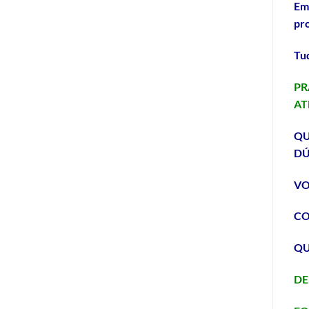
Em 
pro
Tud
PR
AT
QU
DÚ
VO
CO
QU
DE