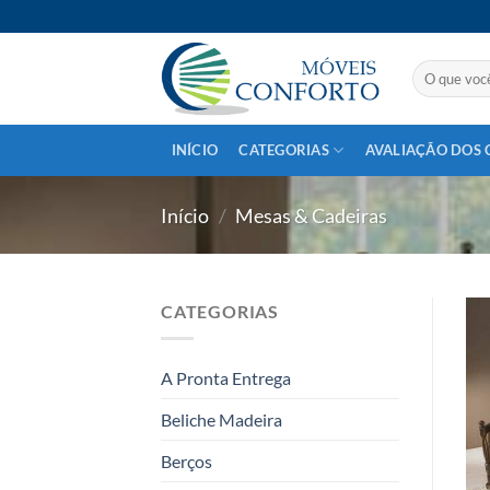
Skip
to
content
Pesquisar
por:
INÍCIO
CATEGORIAS
AVALIAÇÃO DOS 
Início
/
Mesas & Cadeiras
CATEGORIAS
A Pronta Entrega
Beliche Madeira
Berços