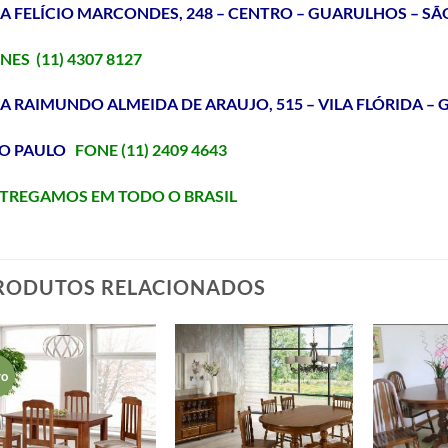
A FELÍCIO MARCONDES, 248 – CENTRO – GUARULHOS – SÃ
NES (11) 4307 8127
A RAIMUNDO ALMEIDA DE ARAUJO, 515 – VILA FLÓRIDA –
O PAULO
FONE (11) 2409 4643
TREGAMOS EM TODO O BRASIL
RODUTOS RELACIONADOS
vo
Adicionar
Adicionar
aos meus
aos meus
desejos
desejos