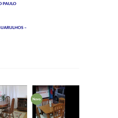
O PAULO
 GUARULHOS –
Novo
Adicionar
Adicionar
aos meus
aos meus
desejos
desejos