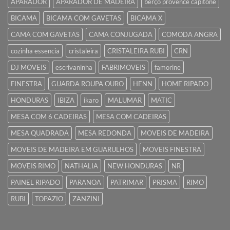
APARADOR
APARADOR DE MADEIRA
berço provence capitone
BICAMA
BICAMA COM GAVETAS
BICAMA X
CAMA COM GAVETAS
CAMA CONJUGADA
COMODA ANGRA
cozinha essencia
cristaleira
CRISTALEIRA RUBI
CRN
DJ MOVEIS
escrivaninha
FABRIMOVEIS
famorine
FINESTRA
GUARDA ROUPA OURO
HENN
HOME RIPADO
HONDURAS
IBIZA
ikaro
MALUMAR
MATIC
MESA COM 6 CADEIRAS
MESA COM CADEIRAS
MESA QUADRADA
MESA REDONDA
MOVEIS DE MADEIRA
MOVEIS DE MADEIRA EM GUARULHOS
MOVEIS FINESTRA
MOVEIS RIMO
NATHALIA
NEW HONDURAS
NR
PAINEL RIPADO
PARANOA
PATRIMAR
PRISMA
RIMO
RUBI
TOPAZIO
ZANZINI